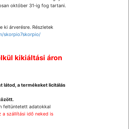
san október 31-ig fog tartani.
e ki árverésre. Részletek
m/
skorpio7skorpio/
kül kikiáltási áron
t látod, a termékeket licitálás
özött.
 feltüntetett adatokkal
z a szállítási idő neked is