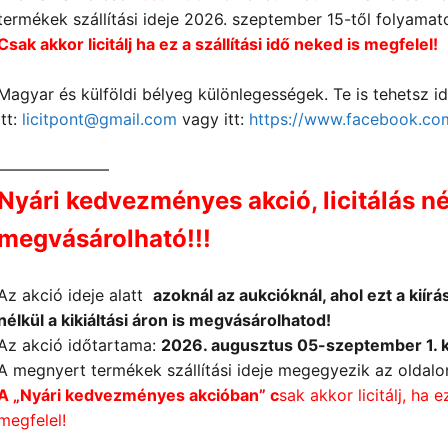
termékek szállítási ideje 2026. szeptember 15-től folyamato
Csak akkor licitálj ha ez a szállítási idő neked is megfelel!
Magyar és külföldi bélyeg különlegességek. Te is tehetsz id
itt:
licitpont@gmail.com
vagy itt:
https://www.facebook.co
———————
Nyári kedvezményes akció, licitálás nél
megvásárolható!!!
Az akció ideje alatt
azoknál az aukcióknál, ahol ezt a kiírás
nélkül a kikiáltási áron is megvásárolhatod!
Az akció időtartama:
2026. augusztus 05-
szeptember 1. k
A megnyert termékek szállítási ideje megegyezik az oldalon
A „Nyári kedvezményes akcióban” c
sak akkor licitálj, ha e
megfelel!