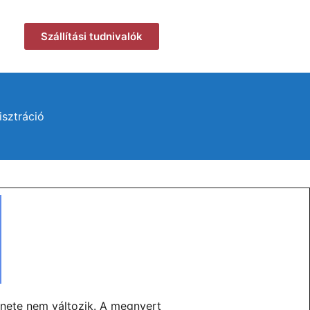
Szállítási tudnivalók
isztráció
enete nem változik. A megnyert