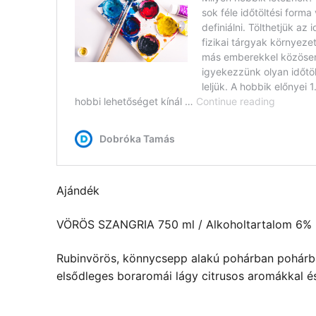
Ajándék
VÖRÖS SZANGRIA 750 ml / Alkoholtartalom 6%
Rubinvörös, könnycsepp alakú pohárban pohárban
elsődleges boraromái lágy citrusos aromákkal és 