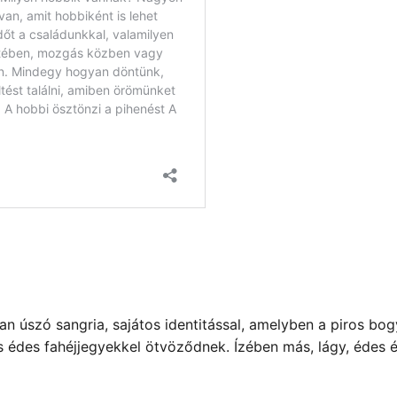
 úszó sangria, sajátos identitással, amelyben a piros bo
édes fahéjjegyekkel ötvöződnek. Ízében más, lágy, édes és 