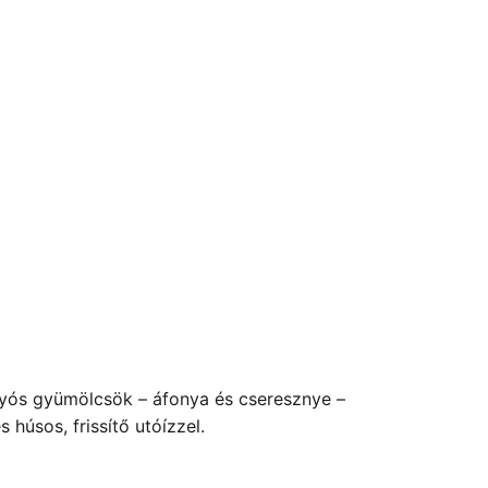
gyós gyümölcsök – áfonya és cseresznye –
húsos, frissítő utóízzel.