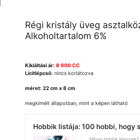
Régi kristály üveg asztalk
Alkoholtartalom 6%
Kikiáltási ár:
8 900 CC
Licitlépcső:
nincs korlátozva
méret: 22 cm x 8 cm
megkímélt állapotban, mint a képen látható