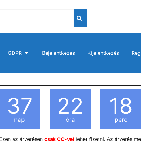
GDPR
Bejelentkezés
Kijelentkezés
Reg
37
22
18
nap
óra
perc
Ezen az árverésen
csak CC-vel
lehet fizetni. Az árverés m