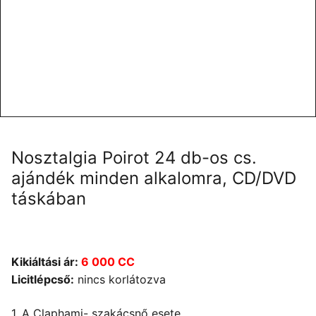
Nosztalgia Poirot 24 db-os cs.
ajándék minden alkalomra, CD/DVD
táskában
Kikiáltási ár:
6 000 CC
Licitlépcső:
nincs korlátozva
1. A Claphami- szakácsnő esete