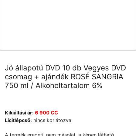
Jó állapotú DVD 10 db Vegyes DVD
csomag + ajándék ROSÉ SANGRIA
750 ml / Alkoholtartalom 6%
Kikiáltási ár:
6 900 CC
Licitlépcső:
nincs korlátozva
A termék eredeti, nem másolat, a képen látható