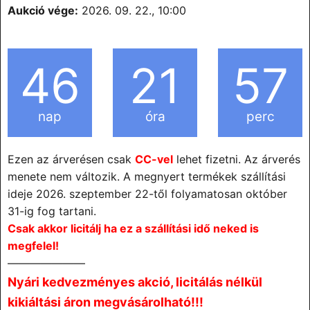
Aukció vége:
2026. 09. 22., 10:00
46
21
57
nap
óra
perc
Ezen az árverésen csak
CC-vel
lehet fizetni. Az árverés
menete nem változik. A megnyert termékek szállítási
ideje 2026. szeptember 22-től folyamatosan október
31-ig fog tartani.
Csak akkor licitálj ha ez a szállítási idő neked is
megfelel!
———————
Nyári kedvezményes akció, licitálás nélkül
kikiáltási áron megvásárolható!!!