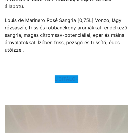
állapotú.
Louis de Marinero Rosé Sangria [0,75L] Vonzó, lágy
rózsaszín, friss és robbanékony aromákkal rendelkező
sangria, magas citromsav-potenciállal, eper és málna
árnyalatokkal. Ízében friss, pezsgő és frissítő, édes
utóízzel.
LICITÁLOK