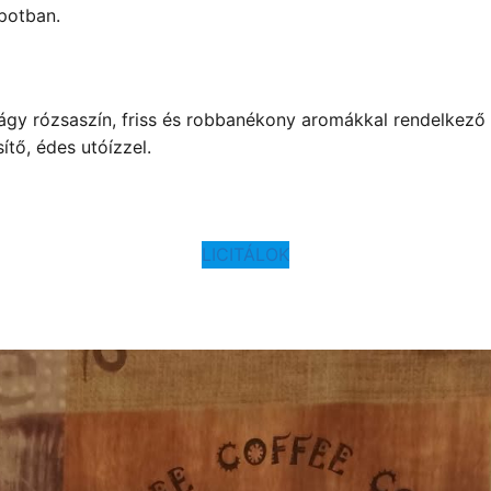
potban.
ágy rózsaszín, friss és robbanékony aromákkal rendelkező 
ítő, édes utóízzel.
LICITÁLOK