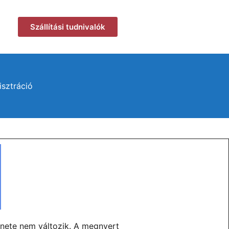
Szállítási tudnivalók
isztráció
menete nem változik. A megnyert