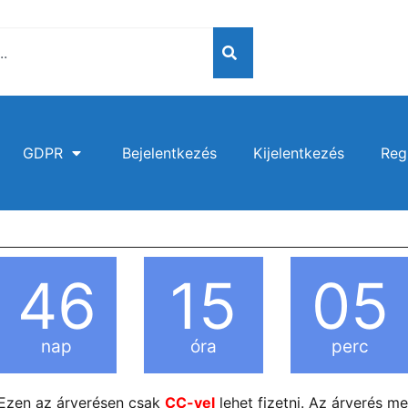
GDPR
Bejelentkezés
Kijelentkezés
Reg
46
15
05
nap
óra
perc
Ezen az árverésen csak
CC-vel
lehet fizetni. Az árverés 