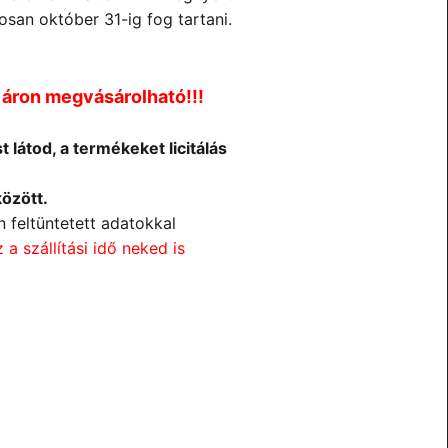
osan október 31-ig fog tartani.
i áron megvásárolható!!!
t látod, a termékeket licitálás
özött.
 feltüntetett adatokkal
z a szállítási idő neked is