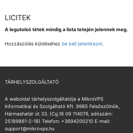
LICITEK
A legutolsó tétek mindig a lista tetején jelennek meg.
Hozzászólás küldéséhez
be kell jelentkezni
.
TÁRHELYSZOLGÁLTATÓ
A weboldal tárhelyszolgáltatója a MikroVPS
Informatikai és Szolgáltató Kft. 9985 Felsőszölnök,
Hármashatár út 33. (Cg.18 09 114076, adószám:
25189861-2-18) Telefon: +3694200210 E-mail:
support@mikrovps.hu