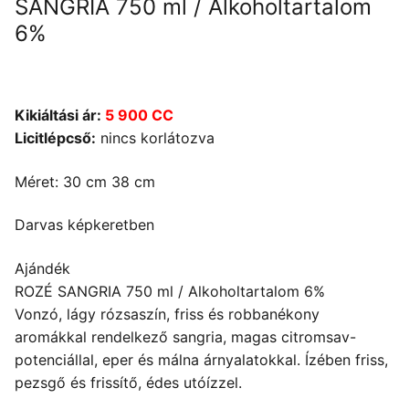
SANGRIA 750 ml / Alkoholtartalom
6%
Kikiáltási ár:
5 900 CC
Licitlépcső:
nincs korlátozva
Méret: 30 cm 38 cm
Darvas képkeretben
Ajándék
ROZÉ SANGRIA 750 ml / Alkoholtartalom 6%
Vonzó, lágy rózsaszín, friss és robbanékony
aromákkal rendelkező sangria, magas citromsav-
potenciállal, eper és málna árnyalatokkal. Ízében friss,
pezsgő és frissítő, édes utóízzel.