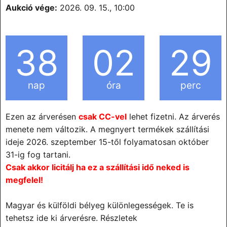
Aukció vége:
2026. 09. 15., 10:00
38
02
29
nap
óra
perc
Ezen az árverésen
csak CC-vel
lehet fizetni. Az árverés
menete nem változik. A megnyert termékek szállítási
ideje 2026. szeptember 15-től folyamatosan október
31-ig fog tartani.
Csak akkor licitálj ha ez a szállítási idő neked is
megfelel!
Magyar és külföldi bélyeg különlegességek. Te is
tehetsz ide ki árverésre. Részletek