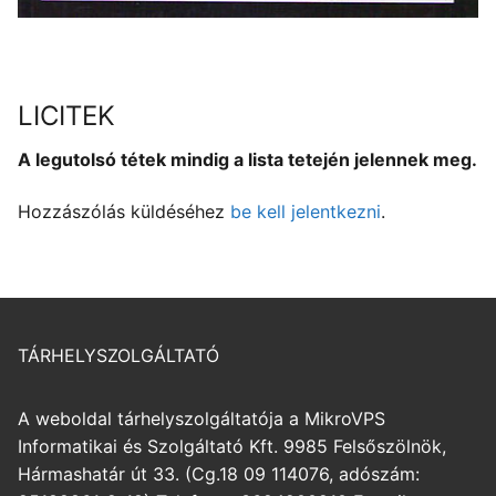
LICITEK
A legutolsó tétek mindig a lista tetején jelennek meg.
Hozzászólás küldéséhez
be kell jelentkezni
.
TÁRHELYSZOLGÁLTATÓ
A weboldal tárhelyszolgáltatója a MikroVPS
Informatikai és Szolgáltató Kft. 9985 Felsőszölnök,
Hármashatár út 33. (Cg.18 09 114076, adószám: