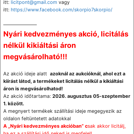
itt:
licitpont@gmail.com
vagy
itt:
https://www.facebook.com/
skorpio7skorpio/
———————
Nyári kedvezményes akció, licitálás
nélkül kikiáltási áron
megvásárolható!!!
Az akció ideje alatt
azoknál az aukcióknál, ahol ezt a
kiírást látod, a termékeket licitálás nélkül a kikiáltási
áron is megvásárolhatod!
Az akció időtartama:
2026. augusztus 05-
szeptember
1. között.
A megnyert termékek szállítási ideje megegyezik az
oldalon feltüntetett adatokkal
A „Nyári kedvezményes akcióban” c
sak akkor licitálj,
ha ez a szállítási idő neked is megfelel!