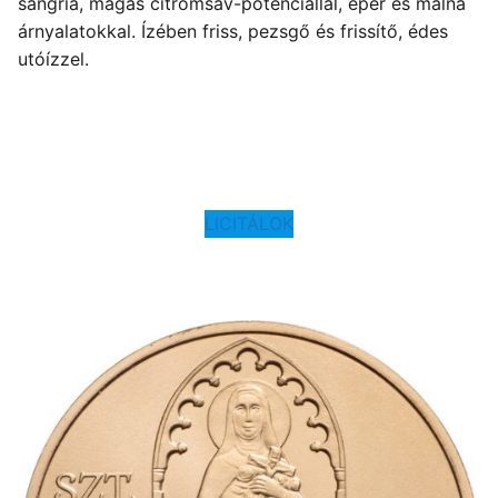
sangria, magas citromsav-potenciállal, eper és málna
árnyalatokkal. Ízében friss, pezsgő és frissítő, édes
utóízzel.
LICITÁLOK