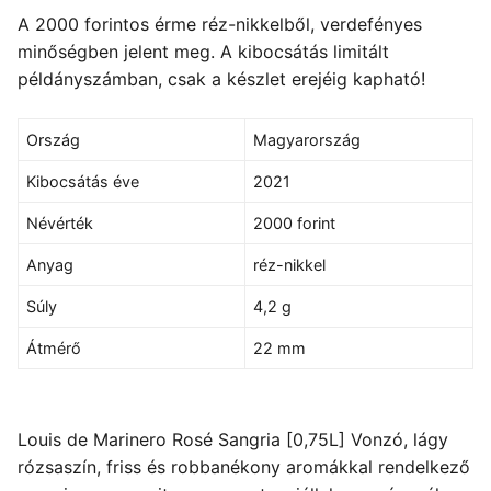
A 2000 forintos érme réz-nikkelből, verdefényes
minőségben jelent meg. A kibocsátás limitált
példányszámban, csak a készlet erejéig kapható!
Ország
Magyarország
Kibocsátás éve
2021
Névérték
2000 forint
Anyag
réz-nikkel
Súly
4,2 g
Átmérő
22 mm
Louis de Marinero Rosé Sangria [0,75L] Vonzó, lágy
rózsaszín, friss és robbanékony aromákkal rendelkező