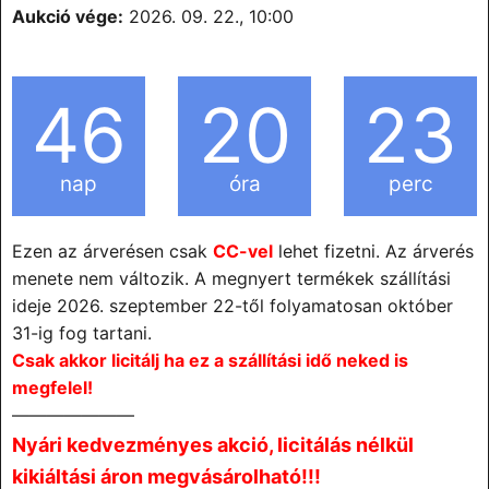
Aukció vége:
2026. 09. 22., 10:00
46
20
23
nap
óra
perc
Ezen az árverésen csak
CC-vel
lehet fizetni. Az árverés
menete nem változik. A megnyert termékek szállítási
ideje 2026. szeptember 22-től folyamatosan október
31-ig fog tartani.
Csak akkor licitálj ha ez a szállítási idő neked is
megfelel!
———————
Nyári kedvezményes akció, licitálás nélkül
kikiáltási áron megvásárolható!!!