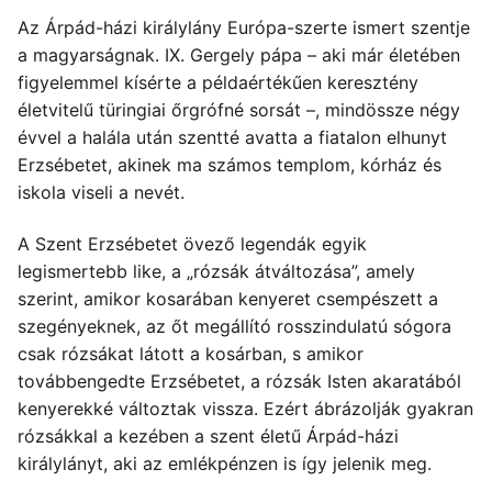
Az Árpád-házi királylány Európa-szerte ismert szentje
a magyarságnak. IX. Gergely pápa – aki már életében
figyelemmel kísérte a példaértékűen keresztény
életvitelű türingiai őrgrófné sorsát –, mindössze négy
évvel a halála után szentté avatta a fiatalon elhunyt
Erzsébetet, akinek ma számos templom, kórház és
iskola viseli a nevét.
A Szent Erzsébetet övező legendák egyik
legismertebb like, a „rózsák átváltozása”, amely
szerint, amikor kosarában kenyeret csempészett a
szegényeknek, az őt megállító rosszindulatú sógora
csak rózsákat látott a kosárban, s amikor
továbbengedte Erzsébetet, a rózsák Isten akaratából
kenyerekké változtak vissza. Ezért ábrázolják gyakran
rózsákkal a kezében a szent életű Árpád-házi
királylányt, aki az emlékpénzen is így jelenik meg.